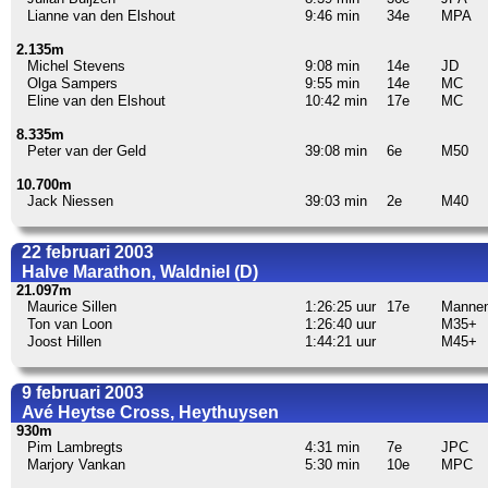
Lianne van den Elshout
9:46 min
34e
MPA
2.135m
Michel Stevens
9:08 min
14e
JD
Olga Sampers
9:55 min
14e
MC
Eline van den Elshout
10:42 min
17e
MC
8.335m
Peter van der Geld
39:08 min
6e
M50
10.700m
Jack Niessen
39:03 min
2e
M40
22 februari 2003
Halve Marathon, Waldniel (D)
21.097m
Maurice Sillen
1:26:25 uur
17e
Manne
Ton van Loon
1:26:40 uur
M35+
Joost Hillen
1:44:21 uur
M45+
9 februari 2003
Avé Heytse Cross, Heythuysen
930m
Pim Lambregts
4:31 min
7e
JPC
Marjory Vankan
5:30 min
10e
MPC