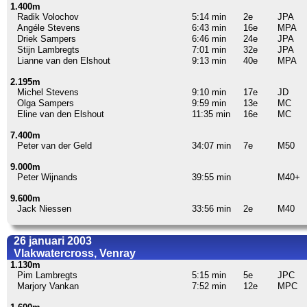
1.400m
Radik Volochov
5:14 min
2e
JPA
Angéle Stevens
6:43 min
16e
MPA
Driek Sampers
6:46 min
24e
JPA
Stijn Lambregts
7:01 min
32e
JPA
Lianne van den Elshout
9:13 min
40e
MPA
2.195m
Michel Stevens
9:10 min
17e
JD
Olga Sampers
9:59 min
13e
MC
Eline van den Elshout
11:35 min
16e
MC
7.400m
Peter van der Geld
34:07 min
7e
M50
9.000m
Peter Wijnands
39:55 min
M40+
9.600m
Jack Niessen
33:56 min
2e
M40
26 januari 2003
Vlakwatercross, Venray
1.130m
Pim Lambregts
5:15 min
5e
JPC
Marjory Vankan
7:52 min
12e
MPC