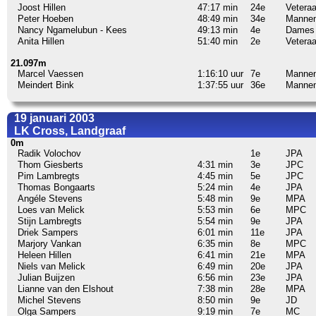
Joost Hillen
47:17 min
24e
Vetera
Peter Hoeben
48:49 min
34e
Manne
Nancy Ngamelubun - Kees
49:13 min
4e
Dames
Anita Hillen
51:40 min
2e
Vetera
21.097m
Marcel Vaessen
1:16:10 uur
7e
Manne
Meindert Bink
1:37:55 uur
36e
Manne
19 januari 2003
LK Cross, Landgraaf
0m
Radik Volochov
1e
JPA
Thom Giesberts
4:31 min
3e
JPC
Pim Lambregts
4:45 min
5e
JPC
Thomas Bongaarts
5:24 min
4e
JPA
Angéle Stevens
5:48 min
9e
MPA
Loes van Melick
5:53 min
6e
MPC
Stijn Lambregts
5:54 min
9e
JPA
Driek Sampers
6:01 min
11e
JPA
Marjory Vankan
6:35 min
8e
MPC
Heleen Hillen
6:41 min
21e
MPA
Niels van Melick
6:49 min
20e
JPA
Julian Buijzen
6:56 min
23e
JPA
Lianne van den Elshout
7:38 min
28e
MPA
Michel Stevens
8:50 min
9e
JD
Olga Sampers
9:19 min
7e
MC