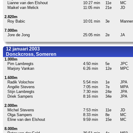
Lianne van den Elshout
10:27 min
11e
MC
Maikel van Melick
11:05 min
21e
JD
2.820m
Roy Babic
10:01 min
3e
Manne
7.000m
Jore de Jong
25:05 min
2e
JA
12 januari 2003
Donckcross, Someren
1.000m
Pim Lambregts
4:50 min
5e
JPC
Marjory Vankan
6:26 min
12e
MPC
1.600m
Radik Volochov
5:54 min
1e
JPA
Angéle Stevens
7:05 min
7e
MPA
Stijn Lambregts
7:30 min
24e
JPA
Driek Sampers
8:16 min
34e
JPA
2.000m
Michel Stevens
7:53 min
11e
JD
Olga Sampers
8:33 min
8e
MC
Eline van den Elshout
9:59 min
15e
MC
8.000m