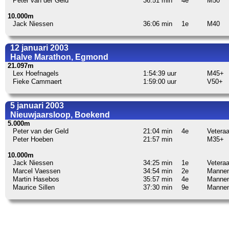
Peter van der Geld
36:51 min
4e
M50
10.000m
Jack Niessen
36:06 min
1e
M40
12 januari 2003
Halve Marathon, Egmond
21.097m
Lex Hoefnagels
1:54:39 uur
M45+
Fieke Cammaert
1:59:00 uur
V50+
5 januari 2003
Nieuwjaarsloop, Boekend
5.000m
Peter van der Geld
21:04 min
4e
Vetera
Peter Hoeben
21:57 min
M35+
10.000m
Jack Niessen
34:25 min
1e
Vetera
Marcel Vaessen
34:54 min
2e
Manne
Martin Hasebos
35:57 min
4e
Manne
Maurice Sillen
37:30 min
9e
Manne