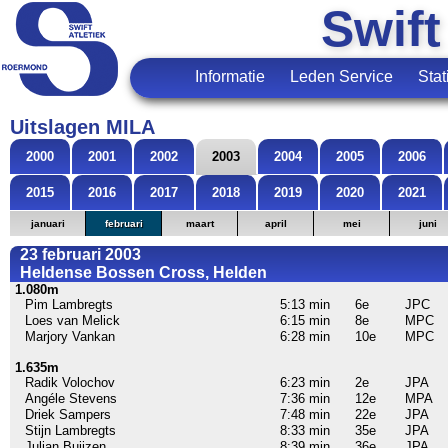
Swift
Informatie
Leden Service
Stat
Uitslagen MILA
2000
2001
2002
2003
2004
2005
2006
2015
2016
2017
2018
2019
2020
2021
januari
februari
maart
april
mei
juni
23 februari 2003
Heldense Bossen Cross, Helden
1.080m
Pim Lambregts
5:13 min
6e
JPC
Loes van Melick
6:15 min
8e
MPC
Marjory Vankan
6:28 min
10e
MPC
1.635m
Radik Volochov
6:23 min
2e
JPA
Angéle Stevens
7:36 min
12e
MPA
Driek Sampers
7:48 min
22e
JPA
Stijn Lambregts
8:33 min
35e
JPA
Julian Buijzen
8:39 min
36e
JPA